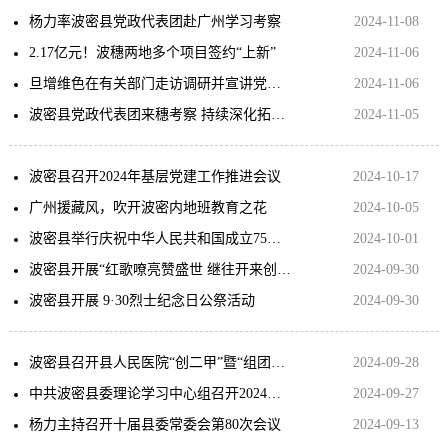
杨力率波密县党政代表团赴广州学习考察
2024-11-08
2.17亿元！波穗两地多个项目签约“上新”
2024-11-06
旦增维色在有关部门走访调研并宣讲党的二十届三中全会精神
2024-11-06
波密县党政代表团来穗考察 持续深化拓展 强化高效协作 携手推动对口支援工作走在前列 郭永航与杨力一行座谈交流
2024-11-05
波密县召开2024年基层党建工作推进会议
2024-10-17
广州援藏风，吹开波密内地班教育之花
2024-10-05
波密县举行庆祝中华人民共和国成立75周年“升国旗、唱国歌”仪式
2024-10-01
波密县开展“红歌嘹亮赞盛世 继往开来创辉煌”合唱比赛
2024-09-30
波密县开展 9·30烈士纪念日公祭活动
2024-09-30
波密县召开县人民医院“创二甲”暨“组团式”医疗援藏工作推进会
2024-09-28
中共波密县委理论学习中心组召开2024年第十一次学习会
2024-09-27
杨力主持召开十届县委常委会第80次会议
2024-09-13