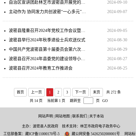
自治区宣讲团赴林芝市波密县开展党的二十届三中全会和自治区党委十届六次全会精神宣讲报告会
2024-09-10
主动作为 协同发力共创波密“一心多元”创业就业发展新局面
2024-09-07
波密县隆重召开2024年党校工作会议暨秋季学期开学典礼
2024-09-05
波密县举行2024年秋季退役士兵欢送仪式
2024-08-30
中国共产党波密县第十届委员会第六次全体会议召开
2024-08-29
波密县召开2024年县委党的建设领导小组会议
2024-08-27
波密县召开2024年教育工作推进会
2024-08-25
首页
上一页
1
2
3
下一页
末页
共 272 条
共 14 页
当前第 1 页
跳转至
页
GO
网站声明
|
网站地图
|
联系我们
|
关于本站
主办：波密县人民政府 技术支持：林芝市政府电子政务中心
工信部备案：
藏ICP备11000170号-5
藏公网安备 54262502000001号
网站标