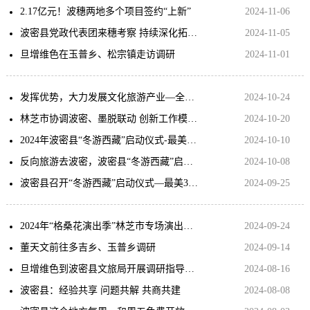
2.17亿元！波穗两地多个项目签约“上新”
2024-11-06
波密县党政代表团来穗考察 持续深化拓展 强化高效协作 携手推动对口支援工作走在前列 郭永航与杨力一行座谈交流
2024-11-05
旦增维色在玉普乡、松宗镇走访调研
2024-11-01
发挥优势，大力发展文化旅游产业—全区文化旅游产业发展大会侧记
2024-10-24
林芝市协调波密、墨脱联动 创新工作模式 创建旅游名县
2024-10-20
2024年波密县“冬游西藏”启动仪式-最美G318多彩波密活动隆重开幕
2024-10-10
反向旅游去波密，波密县“冬游西藏”启动，活动超多，点这儿查收→
2024-10-08
波密县召开“冬游西藏”启动仪式—最美318多彩波密筹备工作协调会
2024-09-25
2024年“格桑花演出季”林芝市专场演出——西藏首个县级舞台剧《波密红》在西藏大剧院登台演出
2024-09-24
董天文前往多吉乡、玉普乡调研
2024-09-14
旦增维色到波密县文旅局开展调研指导工作
2024-08-16
波密县：经验共享 问题共解 共商共建
2024-08-08