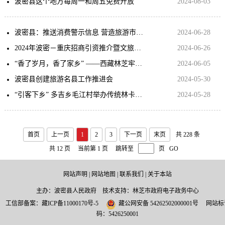
波密县这个地方每周一和周五免费开放
2024-08-03
波密县：推送消费警示信息 营造旅游市场环境
2024-06-28
2024年波密－重庆招商引资推介暨文旅宣传会在渝成功举行
2024-06-26
“香了岁月，香了家乡” ——西藏林芝牢记嘱托走生态优先、绿色发展之路的实践探索
2024-06-05
波密县创建旅游名县工作推进会
2024-05-30
“引客下乡” 多吉乡毛江村举办传统林卡文化旅游节
2024-05-28
首页
上一页
1
2
3
下一页
末页
共 228 条
共 12 页
当前第 1 页
跳转至
页
GO
网站声明
|
网站地图
|
联系我们
|
关于本站
主办：波密县人民政府 技术支持：林芝市政府电子政务中心
工信部备案：
藏ICP备11000170号-5
藏公网安备 54262502000001号
网站标
码：5426250001