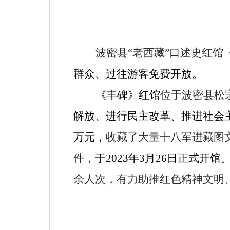
波密县
“
老西藏
”
口述史红馆
群众、过往游客免费开放。
《丰碑》红馆
位于波密县松
解放、进行民主改革、推进社会
万元，
收藏了大量十八军进藏图
件，
于
2023
年
3
月
26
日正式开馆
余人次，有力助推红色精神文明