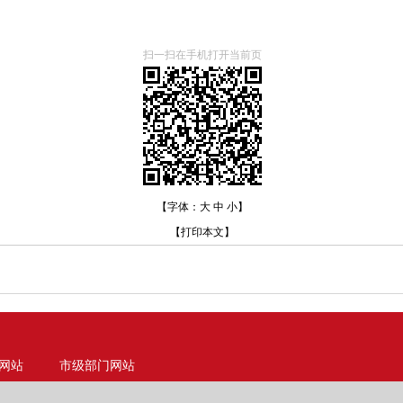
扫一扫在手机打开当前页
【字体：
大
中
小
】
【
打印本文
】
网站
市级部门网站