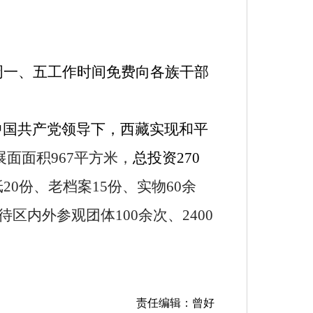
每周一、五工作时间免费向各族干部
中国共产党领导下，西藏实现和平
展面面积
967
平方米，
总投资
270
纸
20
份、老档案
15
份、实物
60
余
待区内外参观团体
100
余次、
2400
。
责任编辑：曾好