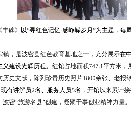
《丰碑》
以
“寻红色记忆·感峥嵘岁月”为主题，
宗镇，是波密县红色教育基地之一，充分展示
在
主义建设光辉历程。红馆
占地面积
747.1
平方米，
文历史文献，陈列珍贵历史照片
1800
余张、老报
。现有讲解员
2
名、服务人员
5
名，开馆以来
累计接
、波密
“旅游名县”创建，凝聚干事创业精神力量