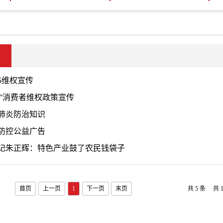
15维权宣传
15”消费者维权政策宣传
肺炎防治知识
防控公益广告
记朱正辉​：特色产业鼓了农民钱袋子
首页
上一页
1
下一页
末页
共 5 条
共 