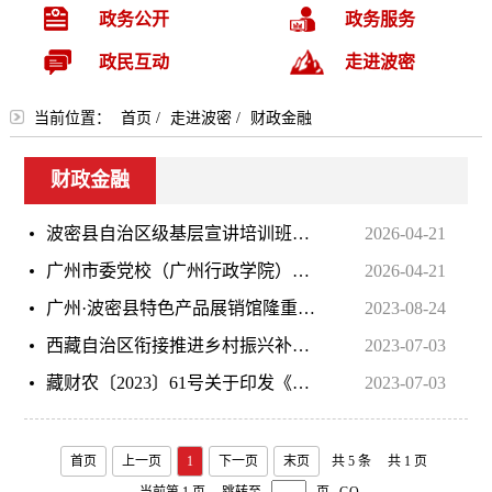
政务公开
政务服务
政民互动
走进波密
当前位置：
首页
/
走进波密
/
财政金融
财政金融
波密县自治区级基层宣讲培训班正式开班
2026-04-21
广州市委党校（广州行政学院）黄丽华副校（院）长一行莅临波密县委党校调研指导工作
2026-04-21
广州·波密县特色产品展销馆隆重开业
2023-08-24
西藏自治区衔接推进乡村振兴补助资金激励约束机制管理办法
2023-07-03
藏财农〔2023〕61号关于印发《西藏自治区财政衔接推进乡村振兴补助资金管理办法》的通知
2023-07-03
首页
上一页
1
下一页
末页
共 5 条
共 1 页
当前第 1 页
跳转至
页
GO