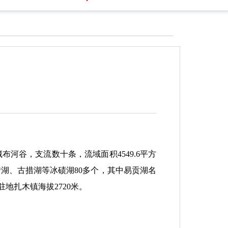
河谷，支流数十条，流域面积4549.6平方
湖、古措湖等冰碛湖80多个，其中易贡湖名
驻地扎木镇海拔2720米。