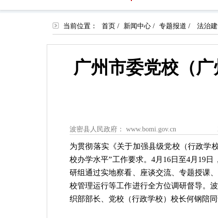
当前位置：
首页
/
新闻中心
/
专题报道
/
法治建
广州市委党校（广
波密县人民政府： www.bomi.gov.cn
为贯彻落实《关于加强县级党校（行政学
校办学水平”工作要求。
4
月
16
日至
4
月
19
日
研组通过实地察看、座谈交流、专题授课
校管理运行等工作进行全方位调研督导。
织部部长、党校（行政学校）校长何钢陪同