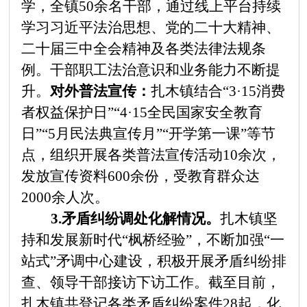
学，全镇50余名干部，通过线上平台持续
学习习近平法治思想、党的二十大精神、
二十届三中全会精神及各类法律法规条
例。干部职工法治意识和业务能力不断提
升。
对外普法宣传：
扎木镇结合
“
3
·15消费
者权益保护日
”“
4
·15全民国家安全教育
日
”“
5月民法典宣传月
”“
开学第一课
”
等节
点，组织开展各类普法宣传活动10余次，
发放宣传资料600余份，受教育群众达
2000余人次。
3.矛盾纠纷调处化解情况。
扎木镇坚
持和发展新时代
“
枫桥经验
”
，不断加强
“
一
站式
”
矛调中心建设，积极开展矛盾纠纷排
查、领导干部接访下访工作。截至目前，
扎木镇共登记各类矛盾纠纷案件28起，化