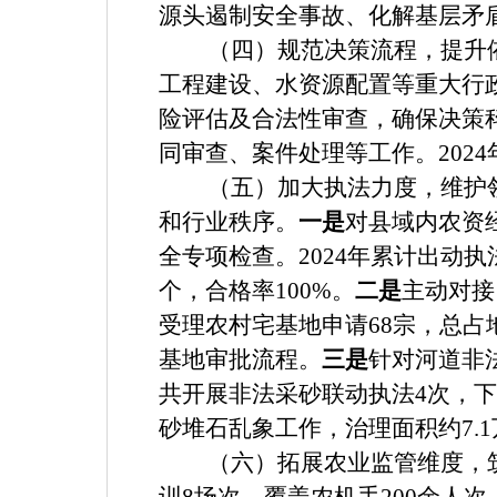
源头遏制安全事故、化解基层矛
（四）规范决策流程，提升
工程建设、水资源配置等重大行
险评估及合法性审查，确保决策
同审查、案件处理等工作。2024
（五）加大执法力度，维护
和行业秩序。
一是
对县域内农资
全专项检查。2024年累计出动执
个，合格率100%。
二是
主动对接
受理农村宅基地申请68宗，总占地
基地审批流程。
三是
针对河道非
共开展非法采砂联动执法4次，下
砂堆石乱象工作，治理面积约7.1
（六）拓展农业监管维度，