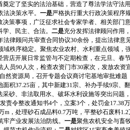
盾奠定了坚实的法治基础，营造了尊法学法守法
依法决策水平。
一是
严格执行重大行政决策程序
政决策事项，广泛征求社会专家学者、相关部门
科学、民主、合法。
二是
充分发挥法律顾问作用
年法律顾问共审查合同协议30余份，提出法律意见
领域秩序稳定。
聚焦农业农村、水利重点领域，
经营店开展日常监管与不定期检查，在元旦、春
法人员90人次，检查农资门市30家次，发放农资宣
自然资源局，召开专题会议商讨宅基地审批难题，
面积37.25亩，其中新建31宗、补办手续9宗、
法采砂、非法取用水、破坏水利设施等突出问题，组
发责令整改通知书4个，立案3个，处罚金17.3
万m，处理砂石成品料0.7万吨，平整砂石废料1.
筑牢产业发展法治防线。
一是
聚焦农机安全与畜