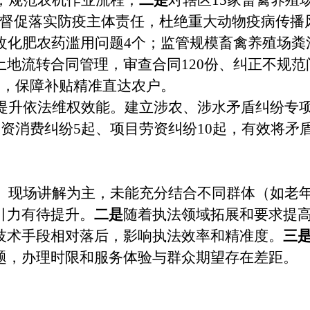
次，规范农机作业流程；
二是
对辖区15家畜禽养殖
%，督促落实防疫主体责任，杜绝重大动物疫病传播
整改化肥农药滥用问题4个；监管规模畜禽养殖场
地流转合同管理，审查合同120份、纠正不规范
条，保障补贴精准直达农户。
提升依法维权效能。
建立涉农、涉水矛盾纠纷专项
农资消费纠纷5起、项目劳资纠纷10起，有效将
、现场讲解为主，未能充分结合不同群体（如老
引力有待提升。
二是
随着执法领域拓展和要求提
技术手段相对落后，影响执法效率和精准度。
三
题，办理时限和服务体验与群众期望存在差距。