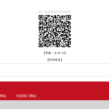
扫一扫在手机打开当前页
【字体：
大
中
小
】
【
打印本文
】
网站
市级部门网站