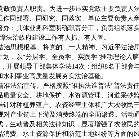
党政负责人职责。
为进一步压实党政主要负责人
工作同部署、同研究、同落实。单位主要负责人
督办；具体业务科室明确职责分工，负责组织落实
保障法治政府建设工作有人抓、有人管。
法治思想根基。
将党的二十大精神、习近平法治
划，以“分层学、全员学、实践学”推动理论入脑入
，开展领导干部集体学法14次；组织8名干部参
和水利事业高质量发展夯实法治基础。
精准法治宣传。
严格按照“谁执法谁普法”普法责
品质量安全、耕地保护、水资源管理、河道采砂
准针对种植养殖户、农资经营主体和广大农牧民
法规对产业链上下游及消费终端的全面渗透。活动
式，生动普及相关法律知识，显著增强了农牧民
品消费、水土资源保护和防范土地纠纷等方面的