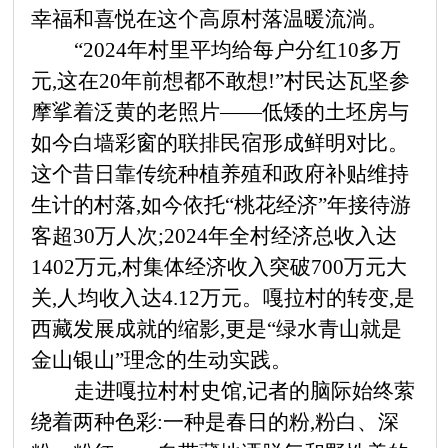
幸福和喜悦在这个高原村落温暖流淌。
“2024年村里平均给每户分红10多万
元,这在20年前想都不敢想!”村民达瓦坚参
摩挲着泛黄的老照片——低矮的土坯房与
如今白墙彩窗的联排民宿形成鲜明对比。
这个昔日靠传统种植养殖和政府补贴维持
生计的村落,如今依托“桃花经济”年接待游
客超30万人次;2024年全村经济总收入达
1402万元,村集体经济收入突破700万元大
关,人均收入达4.12万元。嘎拉村的转变,是
西藏发展成就的缩影,更是“绿水青山就是
金山银山”理念的生动实践。
走进嘎拉村村史馆,记者的脑际始终萦
绕着两种色彩:一种是春日的粉,粉白、深