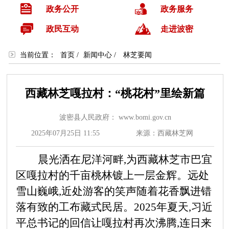
政务公开
政务服务
政民互动
走进波密
当前位置：
首页
/
新闻中心
/
林芝要闻
西藏林芝嘎拉村：“桃花村”里绘新篇
波密县人民政府： www.bomi.gov.cn
2025年07月25日 11:55
来源：西藏林芝网
晨光洒在尼洋河畔,为西藏林芝市巴宜
区嘎拉村的千亩桃林镀上一层金辉。远处
雪山巍峨,近处游客的笑声随着花香飘进错
落有致的工布藏式民居。
2025年夏天,习近
平总书记的回信让嘎拉村再次沸腾,连日来