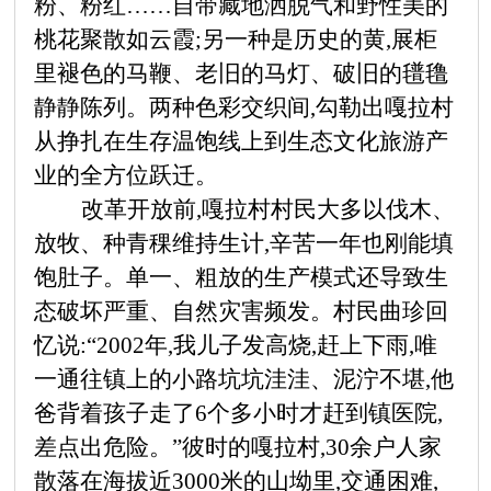
粉、粉红
……自带藏地洒脱气和野性美的
桃花聚散如云霞;另一种是历史的黄,展柜
里褪色的马鞭、老旧的马灯、破旧的氆氇
静静陈列。两种色彩交织间,勾勒出嘎拉村
从挣扎在生存温饱线上到生态文化旅游产
业的全方位跃迁。
改革开放前,嘎拉村村民大多以伐木、
放牧、种青稞维持生计,辛苦一年也刚能填
饱肚子。单一、粗放的生产模式还导致生
态破坏严重、自然灾害频发。村民曲珍回
忆说:
“2002年,我儿子发高烧,赶上下雨,唯
一通往镇上的小路坑坑洼洼、泥泞不堪,他
爸背着孩子走了6个多小时才赶到镇医院,
差点出危险。”彼时的嘎拉村,30余户人家
散落在海拔近3000米的山坳里,交通困难,