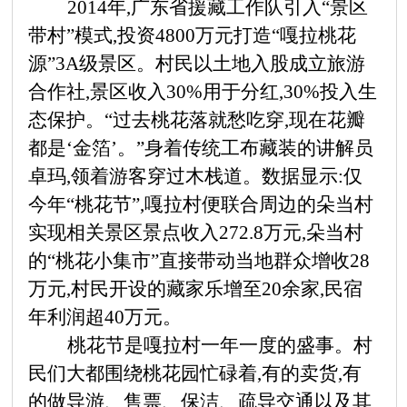
2014年,广东省援藏工作队引入“景区
带村”模式,投资4800万元打造“嘎拉桃花
源”3A级景区。村民以土地入股成立旅游
合作社,景区收入30%用于分红,30%投入生
态保护。“过去桃花落就愁吃穿,现在花瓣
都是‘金箔’。”身着传统工布藏装的讲解员
卓玛,领着游客穿过木栈道。数据显示:仅
今年“桃花节”,嘎拉村便联合周边的朵当村
实现相关景区景点收入272.8万元,朵当村
的“桃花小集市”直接带动当地群众增收28
万元,村民开设的藏家乐增至20余家,民宿
年利润超40万元。
桃花节是嘎拉村一年一度的盛事。村
民们大都围绕桃花园忙碌着,有的卖货,有
的做导游、售票、保洁、疏导交通以及其