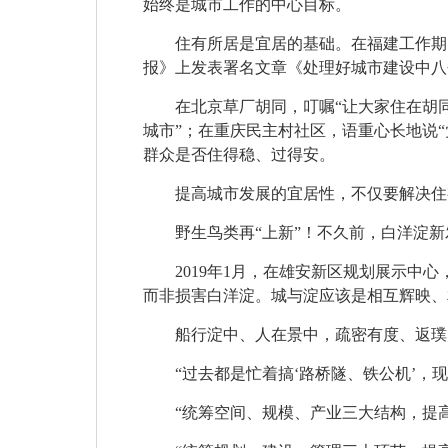
始终是城市工作的中心目标。
住有所居是宜居的基础。在福建工作期
报》上发表署名文章《处理好城市建设中八
在北京草厂胡同，叮嘱“让大家住在胡
城市”；在重庆民主村社区，语重心长地说
群众是否住得稳、过得安。
提高城市发展的宜居性，不仅要解决住
野生鸟类再“上新”！不久前，白洋淀新
2019年1月，在雄安新区规划展示
而非损害白洋淀。城与淀应该是相互辉映、
船行淀中、人在景中，疏密有度、返璞
“过去都是忙着搞‘路桥隧、铁公机’
“统筹空间、规模、产业三大结构，提