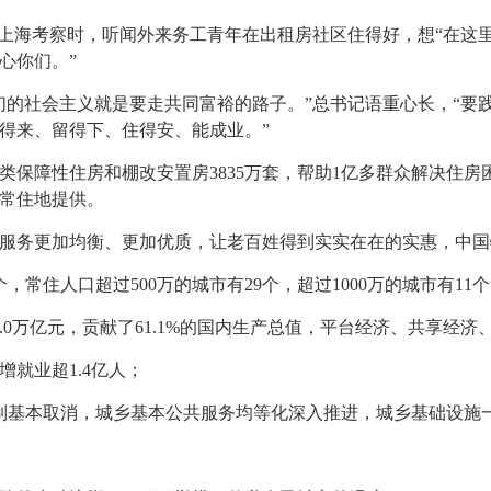
年在上海考察时，听闻外来务工青年在出租房社区住得好，想“在这
心你们。”
们的社会主义就是要走共同富裕的路子。”总书记语重心长，“要
得来、留得下、住得安、能成业。”
建设各类保障性住房和棚改安置房3835万套，帮助1亿多群众解决
了常住地提供。
服务更加均衡、更加优质，让老百姓得到实实在在的实惠，中国
个，常住人口超过500万的城市有29个，超过1000万的城市有11
77.0万亿元，贡献了61.1%的国内生产总值，平台经济、共享
新增就业超1.4亿人；
限制基本取消，城乡基本公共服务均等化深入推进，城乡基础设施