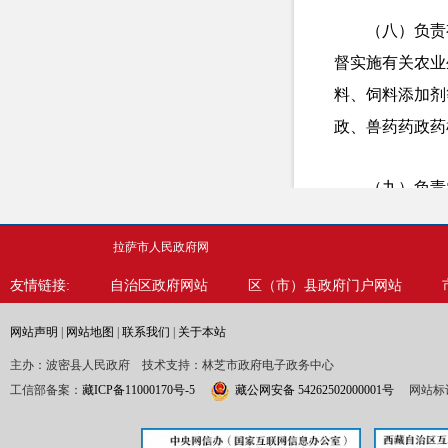
（八）负责
督实施有关农业
料、饲料添加剂
政、兽药药政药
（九）负责
织、监督县内动
拉萨市人民政府网
救灾物资，指导
友情链接:
自治区政府网站
区（市）县政府门户网站
（十）负责
网站声明
|
网站地图
|
联系我们
|
关于本站
资安排的农业投
主办：波密县人民政府 技术支持：林芝市政府电子政务中心
规定权限审批农
工信部备案：
藏ICP备11000170号-5
藏公网安备 54262502000001号
网站标识
（十一）推