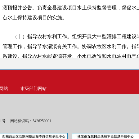
测预报并公告。负责全县建设项目水土保持监督管理
，督促水
点水土保持建设项目的实施。
（十）指导农村水利工作。组织开展大中型灌排工程建设
管理工作，指导节水灌溉有关工作。协调
农
牧区水利工作。指
系建设。指导农村水能资源开发、小水电改造和水电农村电气
（十一）指导水利工程移民管理工作。
落实
水利工程移民
工程移民安置验收、监督评估等制度。指导监督水库移民后期
网站
市级部门网站
（十二）负责全县重大涉水违法事件的查处
、协调和仲裁
和水行政执法
工作
。依法负责水利行业安全生产工作，组织指
01号
网站标识码：5426250001
安全监管。指导水利建设市场的监督管理，组织实施水利工程