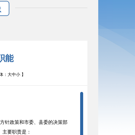
职能
体：
大
中
小
】
方针政策和市委
、
县委的决策部
。
主要职责是：