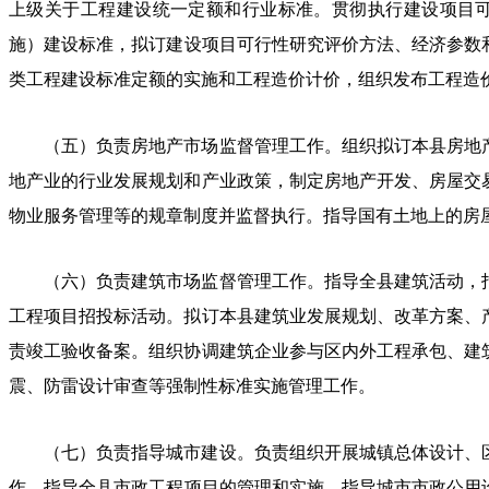
上级关于
工程建设统一定额和行业标准。
贯彻执行建设项目
施）
建设标准，
拟订建设项目可行性研究评价方法、经济参数
类工程建设标准定额的实施和工程造价计价，组织
发布
工程造
（五）负责房地产市场监督管理工作。组织拟订
本县
房地
地产业的行业发展规划和产业
政策
，制定房地产开发、房屋交
物业服务管理等的规章制度并监督执行。指导国有土地上
的
房
（六）负责建筑市场监督管理工作。指导全
县
建筑活动，
工程项目招投标活动。拟订
本县
建筑业发展规划、改革方案、
责竣工验收备案。组织协调建筑企业参与区内外工程承包、建
震、防雷
设计审查等强制性标准实施管理工作。
（七）负责指导城市建设。负责组织
开展
城镇总体设计、
作。指导全
县
市政工程项目的管理和实施，指导城市市政公用