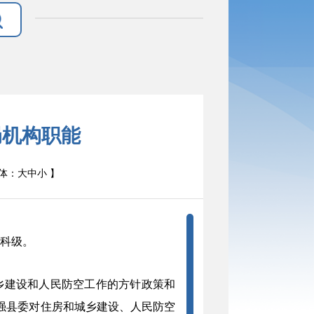
局机构职能
体：
大
中
小
】
科
级。
乡建设
和人民防空
工作的方针政策和
强
县
委对住房和城乡建设
、人民防空