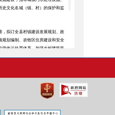
历史文化名城（镇、村）的保护和监
。
准，
拟订全
县
村镇建设发展规划、
政
镇规划编制、
农牧区
住房建设和安全
垃圾收运处置体系。加强乡村建筑风
质量管理工作。
贯彻执行国家、自治
。负责本行业领域安全生产监督管理
织或参与房屋建筑和市政工程质量、
同有关部门拟订行业科技发展规划和