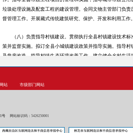
垃圾处理设施及配套工程的建设管理。会同文物主管部门负责
督管理工作。开展藏式传统建筑研究、保护、开发和利用工作
（八）负责指导村镇建设。
贯彻执行全县村镇建设技术标
策
并监督实施。拟订全
县
小城镇建设
政策
并指导实施。指导村
及危房改造。指导村镇生态环境改善工作，建立健全乡村生活
貌引导。指导全
县
重点镇的建设。
（九）负责建筑工程质量安全监督管理工作。负责行业
网站
市级部门网站
区、市关于
建筑工程质量、建筑安全生产
相关
政策、规章制度
和应急
管理
工作
。
指导全
县住建领域
防灾减灾的综合管理。组
安全事故的调查处理。
01号
网站标识码：5426250001
（十）负责推进行业科技发展和建筑节能、减排工作。会