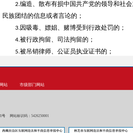
编造、散布有损中国共产党的领导和社会
2.
民族团结的信息或者言论的；
因吸毒、嫖娼、赌博受到行政处罚的；
3.
被行政拘留、司法拘留的；
4.
被吊销律师、公证员执业证书的；
5.
被开除公职、开除军籍或者因违纪违法被
6.
从事警务辅助工作合同期未满擅自离职的
7.
网站
市级部门网站
有较为严重的个人不良信用记录的；
8.
本人或者家庭成员参加非法组织、邪教组
9.
全活动的；
01号
网站标识码：5426250001
本人或家庭成员被判处刑罚或者正在接
10.