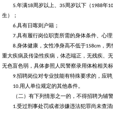
年满
周岁以上、
周岁以下（
年
5.
18
35
1988
1
生）；
具有日喀则户籍；
6.
具有履行岗位职责所需的身体条件、心理
7.
身体健康，女性净身高不低于
，男
8.
158cm
重大疾病及传染性疾病，体态端正，无残疾、
无色盲色弱，具体参照人民警察录用体检相关
招聘岗位对专业技能有特殊要求的，应聘
9.
用人单位规定的其他条件。
10.
（二）有下列情形之一的，不得招聘为辅
受过刑事处罚或者涉嫌违法犯罪尚未查清
1.