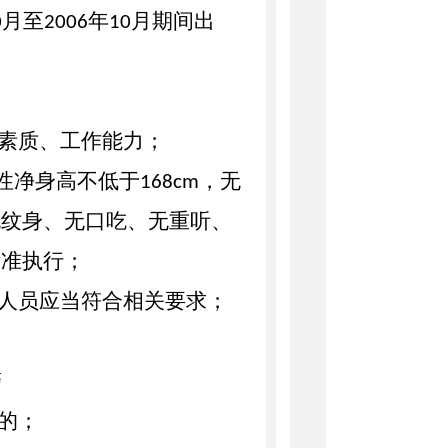
月至
年
月期间出
0
2006
10
素质、工作能力；
性净身高不低于
，无
168cm
无纹身、无口吃、无重听、
标准执行；
人员应当符合相关要求；
警
的；