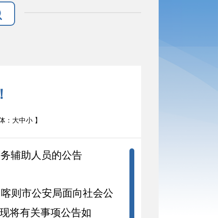
！
体：
大
中
小
】
警务辅助人员的公告
日喀则市公安局面向社会公
现将有关事项公告如