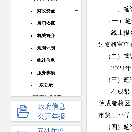
一、笔
财政资金
（一）笔
履职依据
线上报
机关简介
过资格审查
规划计划
（二）笔
统计信息
2024
年
服务事项
（三）笔
双公示
在成都
行政事业性收费
院成都校区
政府信息
政府采购
市第二小学
公开年报
重大建设项目
（四）笔
网站年度