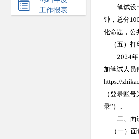
民生领域
笔试设
工作报表
应急管理
钟，总分
10
监查信息
化命题，公
人事招考
（五）打
其他信息
2024
年
加笔试人员
https://zhik
（登录账号
录
”
）。
二、面
（一）面