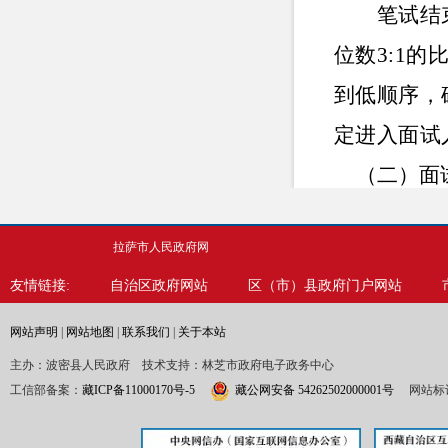
笔试结
位数
3:1
的
到低顺序，
定进入面试
（二）面
参考结
拉萨市人民政府网
面试成绩按
友情链接:
自治区政府网站
区（市）县政府门户网站
占
40%
，上
（三）面
网站声明
|
网站地图
|
联系我们
|
关于本站
主办：波密县人民政府 技术支持：林芝市政府电子政务中心
面试考
工信部备案：
藏ICP备11000170号-5
藏公网安备 54262502000001号
网站标识
（四）总