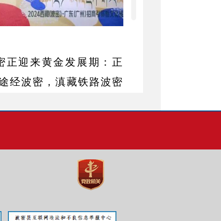
密正迎来黄金发展期：正
途经波密，滇藏铁路波密
夏曲梯级水电站，新建波
洛隆国道连接昌都。
文化底蕴优厚，拥有
“
七个
西藏自治区东南部，林芝
隆、边坝县，西与那曲市
巴宜区，交通区位优势明