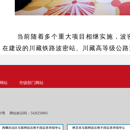
当前随着多个重大项目相继实施，波
在建设的川藏铁路波密站、川藏高等级公路
至然乌段开工，建设波密县通用机场、忠玉
密
墨脱波密公路连接国道
，新建波密
-
219
-
网站
市级部门网站
波密生态环境优良、自然景观优美、
中国之最
”
和
“
一个亚洲之最
”
。波密县位于
市东部、东邻昌都市八宿县，北靠昌都市洛
01号
网站标识码：5426250001
嘉黎、工布江达县接壤，南邻林芝市墨脱、