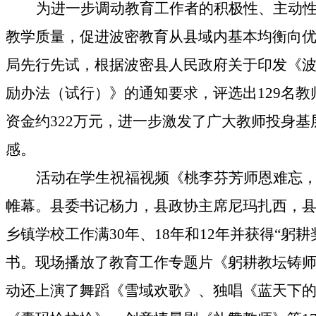
为进一步调动教育工作者的积极性、主动
教学质量，促进波密教育从县域内基本均衡向
局先行先试，根据波密县人民政府关于印发《
励办法（试行）》的通知要求，评选出
129
名教
资金约
322
万元
，进一步激发了广大教师投身基
感。
活动在学生祝福
视频《桃李芬芳师恩难忘
帷幕。县委书记杨力，县政协主席尼玛扎西，
乡镇学校工作满
30
年、
18
年和
12
年并获得
“
躬耕
书。现场播放了教育工作专题片《躬耕教坛铸
动还上演了舞蹈《雪域欢歌》、独唱《蓝天下