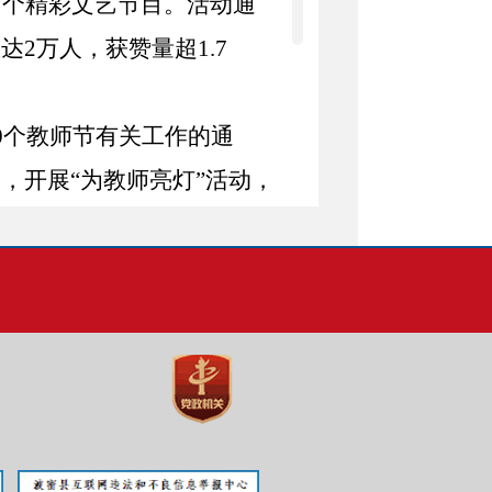
7
个精彩文艺节目。活动通
数达
2
万人，获赞量超
1.7
0
个教师节有关工作的通
门，开展
“
为教师亮灯
”
活动
，
镇）、各单位、县城商户及
“老师，您辛苦了！”“教师
教师节营造了浓厚的节日氛
、尼玛扎西、何钢、小普
。离退休干部职工、各单位
部职工
600
余人参加活动。本