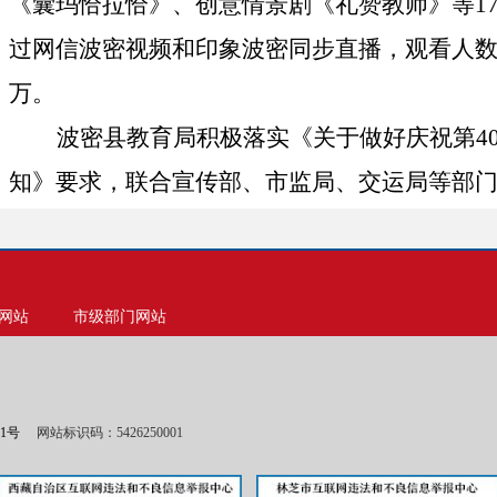
《囊玛恰拉恰》、创意情景剧《礼赞教师》等
1
过网信波密视频和印象波密同步直播，观看人
万
。
波密县教育局积极落实《关于做好庆祝第
4
知》要求，
联合宣传部、市监局、交运局等部
在波茂广场播放教师节宣传视频，全县各乡（
出租车通过
LED
显示屏滚动播放
“
老师，您好！
”
节快乐！”等内容
200
余条
，为庆祝全国第
40
个
网站
市级部门网站
围，在社会掀起了尊师重教热潮。
县领导杨力、刘吉斌、四朗旺青、张书录
01号
网站标识码：5426250001
琼、卓玛央金、江村、沈烊、蒋水军出席活动
负责同志、各学校负责同志、县教育局全体干