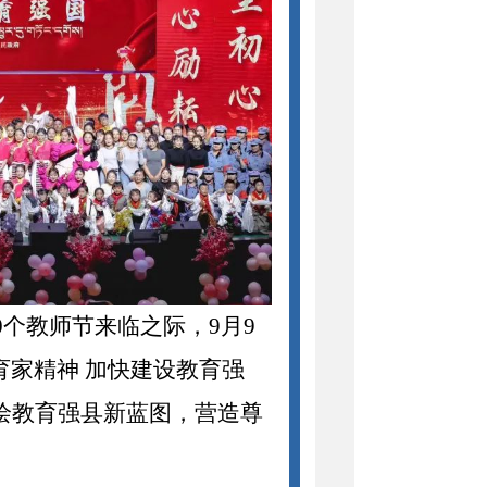
0
个教师节来临之际，
9
月
9
育家精神
加快建设教育强
绘教育强县新蓝图，营造尊
。