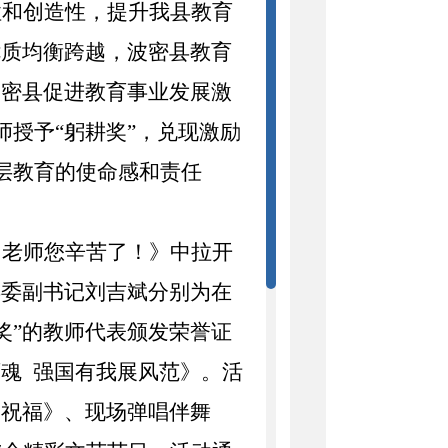
性和创造性，提升我县教育
优质均衡跨越，波密县教育
波密县促进教育事业发展激
师授予
“
躬耕奖
”
，兑现激励
层教育的使命感和责任
，老师您辛苦了！》
中拉开
县委副书记刘吉斌分别为在
奖
”
的教师代表颁发荣誉证
师魂
强国有我展风范》。活
的祝福》、现场弹唱伴舞