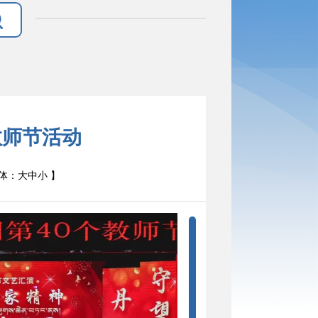
教师节活动
体：
大
中
小
】