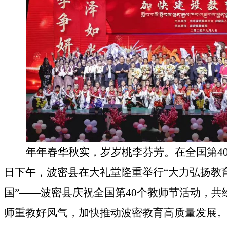
年年春华秋实，岁岁桃李芬芳。在
全国
第
4
日下午，波密县在大礼堂隆重举行
“
大力弘扬教
国
”——
波密县庆祝全国第
40
个教师节活动，共
师重教好风气，加快推动波密教育高质量发展