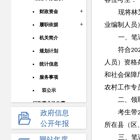
现将林
财政资金
业编制人员
履职依据
一、笔试
机关简介
符合
20
规划计划
人员）资格
统计信息
和社会保障
服务事项
农村工作专
双公示
二、领
行政事业性收费
考生带
政府信息
政府采购
公开年报
所在县（区
重大建设项目
三、笔试
网站年度