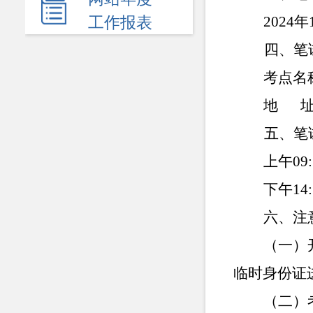
民生领域
2024
年
工作报表
应急管理
四、笔试
监查信息
考点名
人事招考
地
其他信息
五、笔试
上午
09
下午
14
六、注
（一）
临时身份证
（二）