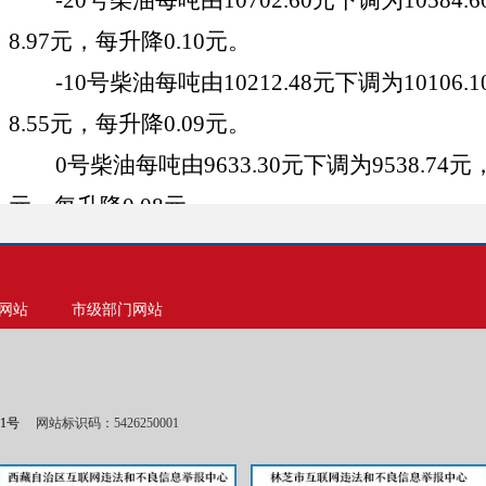
-20号柴油每吨由
10702.60
元
下调
为
10584.6
8.97
元，每
升
降
0.10
元。
-10号柴油每吨由
10212.48
元
下调
为
10106.1
8.55
元，每
升
降
0.09
元。
0号柴油每吨由
9633.30
元
下调
为
9538.74
元
元，每
升
降
0.08
元。
（
三
）阿里价区
95号汽油每吨由
12714.87
元
下调
为
12607.91
网站
市级部门网站
9.43
元，每升
降
0.08
元。
92号汽油每吨由
12055.38
元
下调
为
11948.34
8.93
元，每升
降
0.08
元。
01号
网站标识码：5426250001
89号汽油每吨由
11359.62
元
下调
为
11252.58