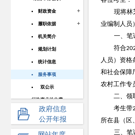
现将林
财政资金
业编制人员
履职依据
一、笔试
机关简介
符合
20
规划计划
人员）资格
统计信息
和社会保障
服务事项
农村工作专
双公示
二、领
行政事业性收费
考生带
政府信息
政府采购
公开年报
所在县（区
重大建设项目
三、笔试
网站年度