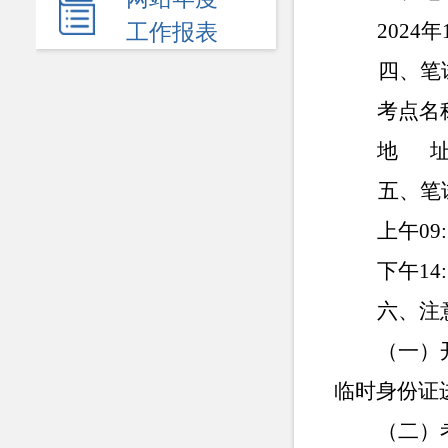
民生领域
2024
年
工作报表
应急管理
四、笔试
监查信息
考点名
人事招考
地
其他信息
五、笔试
上午
09
下午
14
六、注
（一）
临时身份证
（二）