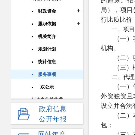
的原则。招
局），项目
财政资金
行比质比价
履职依据
一、项目
机关简介
（一）
机构。
规划计划
（二）
统计信息
（三）
服务事项
二、代理
（一）
双公示
外资独资且
行政事业性收费
设立并合法
政府信息
政府采购
（二）
公开年报
包；
重大建设项目
网站年度
（三）