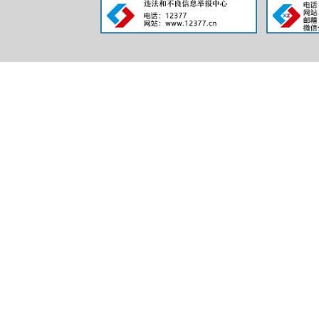
(三)
1.企
2.法
3.委
4.具
保缴费记录
5.项
6.其他
以上材
件
1份（光
寄，比选申
（四）
体时间以电