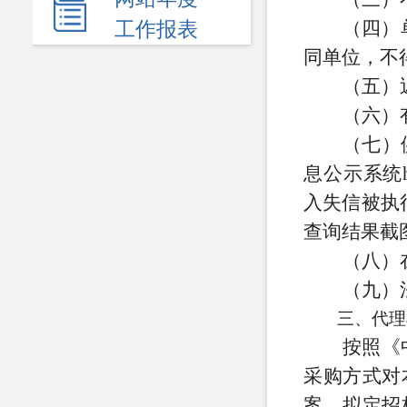
民生领域
（四）
工作报表
应急管理
同单位，不
（五）
监查信息
（六）
人事招考
（七）
其他信息
息公示系统
入失信被执行人
查询结果截
（八）
（九）
三、代理
按照《
采购方式对
案、拟定招