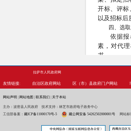
开标、评标
以及招标后
四、选取
依据报
素，对代理
书。
五、报名
拉萨市人民政府网
符合条
关资质材料
友情链接:
自治区政府网站
区（市）县政府门户网站
电话：0894-
网站声明
|
网站地图
|
联系我们
|
关于本站
六、递交
主办：波密县人民政府 技术支持：林芝市政府电子政务中心
(一)递
工信部备案：
藏ICP备11000170号-5
藏公网安备 54262502000001号
网站标识
(二)
院内）。