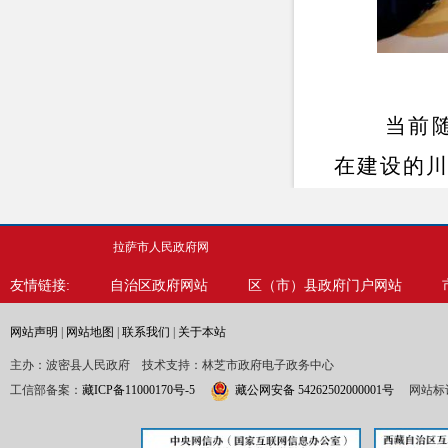
当前
在建设的
至然乌段
密
墨脱波
-
拉萨市人民政府网
友情链接:
自治区政府网站
区（市）县政府门户网站
波密
网站声明
|
网站地图
|
联系我们
|
关于本站
中国之最
”
主办：波密县人民政府 技术支持：林芝市政府电子政务中心
市东部、
工信部备案：
藏ICP备11000170号-5
藏公网安备 54262502000001号
网站标识
嘉黎、工