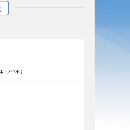
体：
大
中
小
】