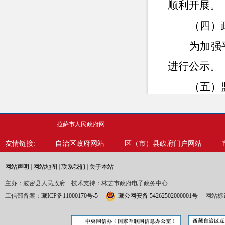
顺利开展。
（四）
为加强
进行公示。
（五）
按照《
拉萨市人民政府网
时发现并解
友情链接:
自治区政府网站
区（市）县政府门户网站
人，依据相
二、主
网站声明
|
网站地图
|
联系我们
|
关于本站
主办：波密县人民政府 技术支持：林芝市政府电子政务中心
第二十条
工信部备案：
藏ICP备11000170号-5
藏公网安备 54262502000001号
网站标识
信息内容