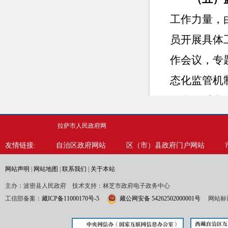
工作力量，
员开展具体
作会议，专
态化监管机
链接等重点
和信息规范
拉萨市人民政府网
入年度考核
友情链接:
自治区政府网站
区（市）县政府门户网站
训。要求业
网站声明
|
网站地图
|
联系我们
|
关于本站
项工作要求
主办：波密县人民政府 技术支持：林芝市政府电子政务中心
工信部备案：
藏ICP备11000170号-5
藏公网安备 54262502000001号
网站标识
二、主