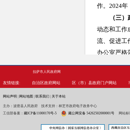
作。
2024年
（三）
动态和工作
流、促进工
办公室严格
格审核和保
拉萨市人民政府网
对发布信息
友情链接:
自治区政府网站
区（市）县政府门户网站
全、高效，
网站声明
|
网站地图
|
联系我们
|
关于本站
(四）
主办：波密县人民政府 技术支持：林芝市政府电子政务中心
开依托
“魅
工信部备案：
藏ICP备11000170号-5
藏公网安备 54262502000001号
网站标识
将抖音号打