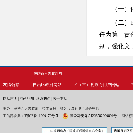
（一）
（二）
任为第一责
别，强化文
（三）
博、抖音、
拉萨市人民政府网
密平台公开
友情链接:
自治区政府网站
区（市）县政府门户网站
（四）
网站声明
|
网站地图
|
联系我们
|
关于本站
尽快答复，
主办：波密县人民政府 技术支持：林芝市政府电子政务中心
工信部备案：
藏ICP备11000170号-5
藏公网安备 54262502000001号
网站标识
作迈上新台