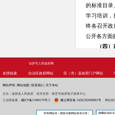
的标准目录
学习培训，
终各召开政
公开各方面
（四）
镇人民政府
拉萨市人民政府网
公开工作，
友情链接:
自治区政府网站
区（市）县政府门户网站
（五）
网站声明
|
网站地图
|
联系我们
|
关于本站
范政务公开
主办：波密县人民政府 技术支持：林芝市政府电子政务中心
度对各村村
工信部备案：
藏ICP备11000170号-5
藏公网安备 54262502000001号
网站标识
将督查结果