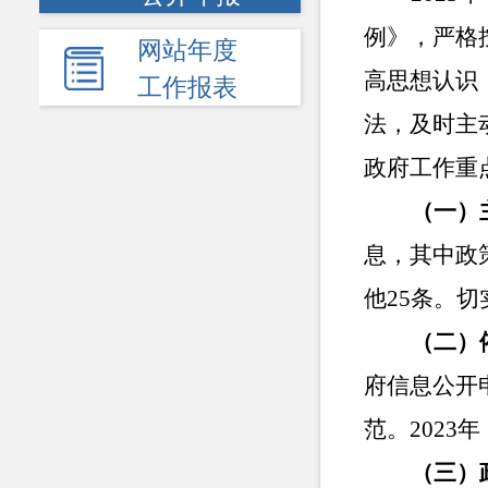
例》，严格
网站年度
高思想认识
工作报表
法，及时主
政府工作重
（
一
）
息，其中
政
他
25
条。
切
（
二
）
府信息公开
范。
2023
（
三
）