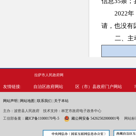
信息35条；
202
请，也
没有
二、主动
信息
拉萨市人民政府网
规
友情链接:
自治区政府网站
区（市）县政府门户网站
行政
规
网站声明
|
网站地图
|
联系我们
|
关于本站
主办：波密县人民政府 技术支持：林芝市政府电子政务中心
信息
工信部备案：
藏ICP备11000170号-5
藏公网安备 54262502000001号
网站标识
行政