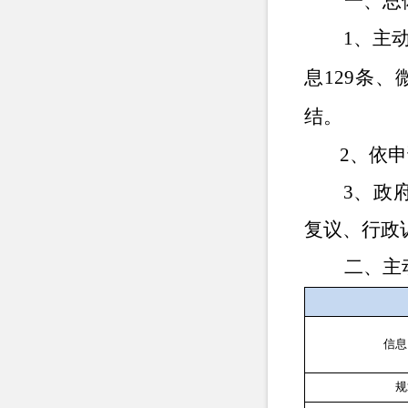
一、总体
1、
主
息129条、
结。
2、依申
3、政
复议、行政
二、主动
信息
规