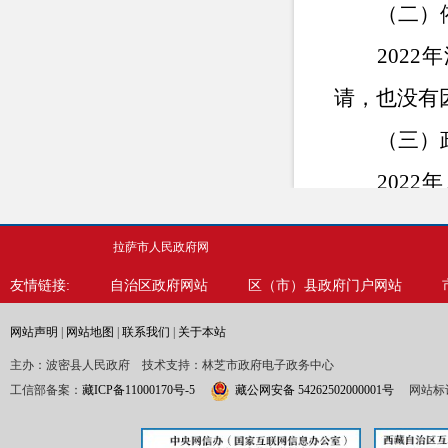
（二）
202
请，也没有
（三）
202
查”的原则
拉萨市人民政府网
好政府信息
友情链接:
自治区政府网站
区（市）县政府门户网站
（四）
网站声明
|
网站地图
|
联系我们
|
关于本站
无自建政务
主办：波密县人民政府 技术支持：林芝市政府电子政务中心
传栏对需要
工信部备案：
藏ICP备11000170号-5
藏公网安备 54262502000001号
网站标识
（五）