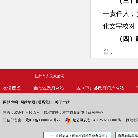
（三）
一责任人，
化文字校对
（四）
台。
（五）
乡干部开展
拉萨市人民政府网
友情链接:
自治区政府网站
区（市）县政府门户网站
公开工作的
二、主动
网站声明
|
网站地图
|
联系我们
|
关于本站
主办：波密县人民政府 技术支持：林芝市政府电子政务中心
工信部备案：
藏ICP备11000170号-5
藏公网安备 54262502000001号
网站标识
信息