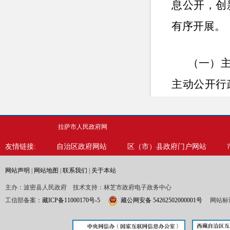
息公开，创
有序开展。
（一）
主动公开行
理决定数量
拉萨市人民政府网
（二）
友情链接:
自治区政府网站
区（市）县政府门户网站
的通知和要
网站声明
|
网站地图
|
联系我们
|
关于本站
主办：波密县人民政府 技术支持：林芝市政府电子政务中心
（三）
工信部备案：
藏ICP备11000170号-5
藏公网安备 54262502000001号
网站标识
事项。