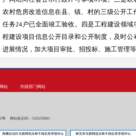
农村危房改造信息在县、镇、村的三级公开工
任务
24
户已全面竣工验收。四是工程建设领域
程建设项目信息公开目录和公开制度，及时公
进展情况，加大项目审批、招投标、施工管理
（二）依申请公开情况。本单位无依申请
（三）政府信息管理情况。本单位安排专
新本单位工作动态，报告重大项目进展情况，
网站
市级部门网站
政执法、工作动态、部门预决算、人事信息等
以便民众了解、参与、督促本单位信息公开工
01号
网站标识码：5426250001
（四）政府信息公开平台建设情况。本单