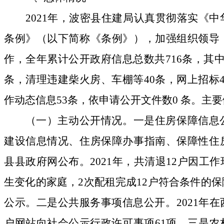
2021
年，波密县住建局认真贯彻落实《中
条例》（以下简称《条例》），加强组织领导
作，全年累计公开政府信息总数共
716
条，其
条，清理违建柴火房、车棚等
40
条，网上招标
作动态信息
53
条，依申请公开文件数
0
条。主要
（一）主动公开情况。一是住房保障信息
建设信息情况、住房保障办事指南、保障性住
县县政府网公布。
2021
年，共清退
12
户因工作
生变化的家庭，
2
次配租完成
12
户符合条件的保
公示。二是公共服务事项信息公开。
2021
年在
户网站向社会公示行政许可事项
61
项。三是农