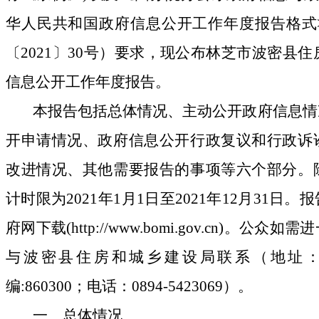
华人民共和国政府信息公开工作年度报告格式
〔
2021
〕
30
号）要求，现公布林芝市波密县住
信息公开工作年度报告。
本报告包括总体情况、主动公开政府信息情
开申请情况、政府信息公开行政复议和行政诉
改进情况、其他需要报告的事项等六个部分。
计时限为
2021
年
1
月
1
日至
2021
年
12
月
31
日。
报
府网下载
(http://www.bomi.gov.cn)
。
公众如需进
与波密县住房和城乡建设局联系（地址
编
:860300
；电话：
0894-5423069
）。
一、总体情况