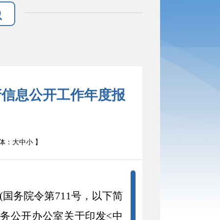
府信息公开工作年度报
体：
大
中
小
】
(
国务院令第
711
号，以下简
务公开办公室关于印发
<
中