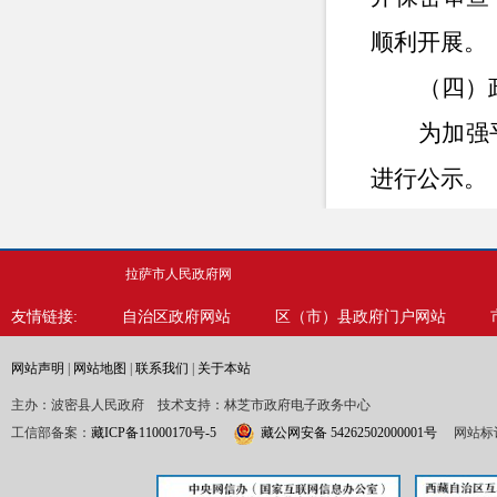
顺利开展。
（四）
为加强
进行公示。
（四）
按照《
拉萨市人民政府网
时发现并解
友情链接:
自治区政府网站
区（市）县政府门户网站
人，依据相
网站声明
|
网站地图
|
联系我们
|
关于本站
主办：波密县人民政府 技术支持：林芝市政府电子政务中心
工信部备案：
藏ICP备11000170号-5
藏公网安备 54262502000001号
网站标识
二、主