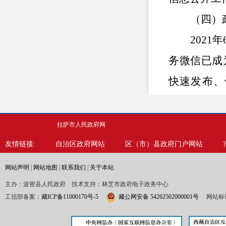
（四）
2021
年
务微信已成
快速发布、
条。
（五）
拉萨市人民政府网
一是加
友情链接:
自治区政府网站
区（市）县政府门户网站
办公室具体
网站声明
|
网站地图
|
联系我们
|
关于本站
督作用，不
主办：波密县人民政府 技术支持：林芝市政府电子政务中心
工信部备案：
藏ICP备11000170号-5
藏公网安备 54262502000001号
网站标识
和程序。