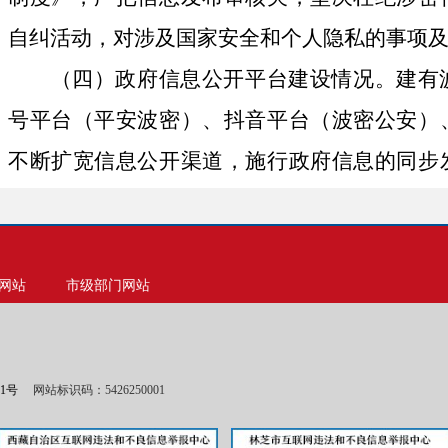
自纠活动，对涉及国家安全和个人隐私的事项
（四）政府信息公开平台建设情况。建有
号平台（平安波密）、抖音平台（波密公安）
不断扩宽信息公开渠道，施行政府信息的同步
开的受众面和受众群体。
（五）监督保障情况。本级单位不涉及。
二、主动公开政府信息情况
网站
市级部门网站
第二十条第（一）项
信息内容
本年制发件数
本年
01号
网站标识码：5426250001
规章
0
行政规范性文件
0