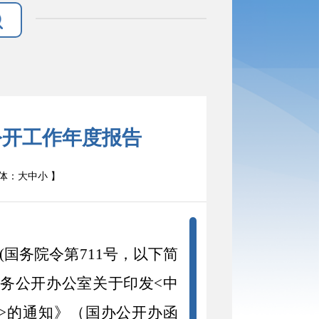
公开工作年度报告
体：
大
中
小
】
(
国务院令第
711
号，以下简
务公开办公室关于印发
<
中
>
的通知》（国办公开办函