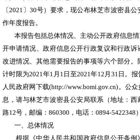
〔
2021
〕
30
号）要求，现公布林芝市波密县公
作年度报告。
本报告包括总体情况、主动公开政府信息情
开申请情况、政府信息公开行政复议和行政诉
改进情况、其他需要报告的事项等六个部分。
计时限为
2021
年
1
月
1
日至
2021
年
12
月
31
日。报
人民政府网下载
(http://www.bomi.gov.cn)
。公众
息，请与林芝市波密县公安局联系（地址：西
路
12
号，邮编：
860300
，电话：
0894-5422348
一、总体情况
根据《中华人民共和国政府信息公开条例