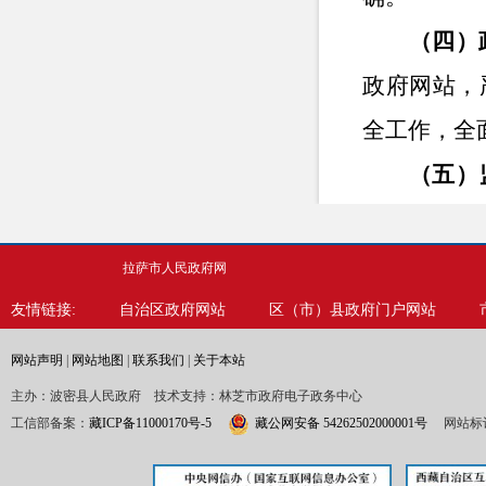
（四）
政府网站，
全工作，全
（五）
点逐项分解
习、提升技
拉萨市人民政府网
府信息公开
友情链接:
自治区政府网站
区（市）县政府门户网站
依规开展政
网站声明
|
网站地图
|
联系我们
|
关于本站
二、主
主办：波密县人民政府 技术支持：林芝市政府电子政务中心
工信部备案：
藏ICP备11000170号-5
藏公网安备 54262502000001号
网站标识