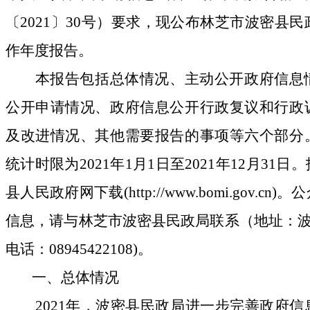
〔
2021
〕
30
号）要求，现公布林芝市波密县民
作年度报告。
本报告包括总体情况、主动公开政府信息
公开申请情况、政府信息公开行政复议和行政
及改进情况、其他需要报告的事项等六个部分
统计时限为
2021
年
1
月
1
日至
2021
年
12
月
31
日。
县人民政府网下载
(
http://www.bomi.gov.cn
)
。公
信息，请与林芝市波密县民政局联系（地址：
电话：
08945422108)
。
一、总体情况
2021
年，波密县民政局进一步完善政府信