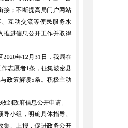
衔接；不断提高局门户网站
事、互动交流等便民服务水
入推进信息公开工作并取得
至
2020
年
12
月
31
日，我局在
工作志愿者
1
条，征集波密县
规与政策解读
5
条。积极主动
未收到政府信息公开申请。
领导小组，明确具体指导、
收集、上报，
促进政务公开