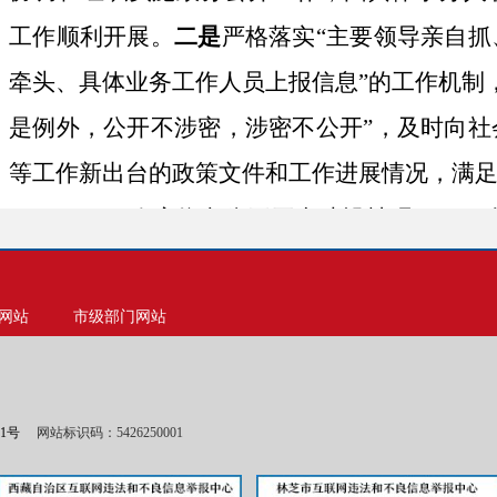
工作顺利开展。
二是
严格
落实“主要领导亲自
牵头、具体业务工作人员上报信息”的工作机制
是例外，公开不涉密，涉密不公开”，及时向社
等工作新出台的政策文件和工作进展情况，满
（四）政府信息公开平台建设情况
。
2021
微信公众号建设，不断扩大民政信息公开发布
请功能，受理咨询诉求、意见建议等；建立健
网站
市级部门网站
复、反馈机制，在限定时间内回复公众留言。
（五）监督保障情况。
贯彻落实信息公开
01号
网站标识码：5426250001
公开工作的监督检查，建立健全考核制度，主
息公开工作情况及门户网站信息报送情况进