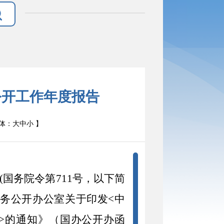
公开工作年度报告
体：
大
中
小
】
(
国务院令第
711
号，以下简
务公开办公室关于印发
<
中
>
的通知》（国办公开办函