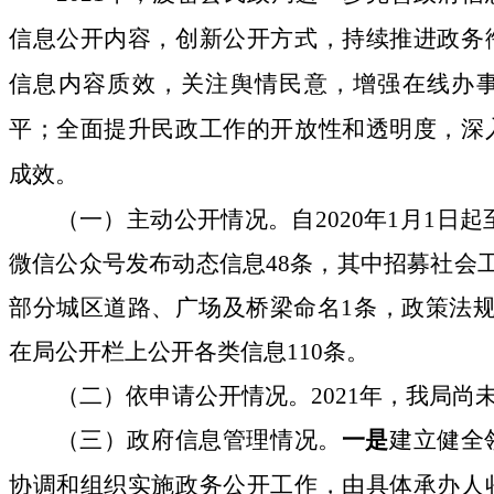
信息公开内容，创新公开方式，持续推进政务
信息内容质效，关注舆情民意，增强在线办
平；全面提升民政工作的开放性和透明度，深
成效。
（一）主动公开情况。
自
2020
年
1
月
1
日起
微信公众号发布动态信息
48
条，其中招募社会
部分城区道路、广场及桥梁命名
1
条，政策法
在局公开栏上公开各类信息
110
条。
（二）依申请公开情况。
2021
年，我局尚
（三）政府信息管理情况。
一是
建立健全
协调和组织实施政务公开工作，
由具体承办人