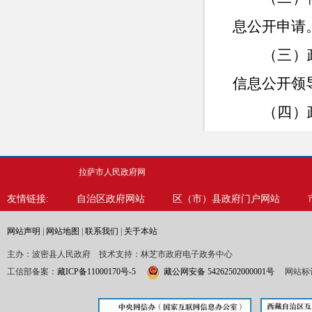
息公开申请
（三）
信息公开领
（四）
进一步加强
口的作用，
拉萨市人民政府网
（五）
友情链接:
自治区政府网站
区（市）县政府门户网站
公开领导小
网站声明
|
网站地图
|
联系我们
|
关于本站
二、主
主办：波密县人民政府 技术支持：林芝市政府电子政务中心
工信部备案：
藏ICP备11000170号-5
藏公网安备 54262502000001号
网站标识