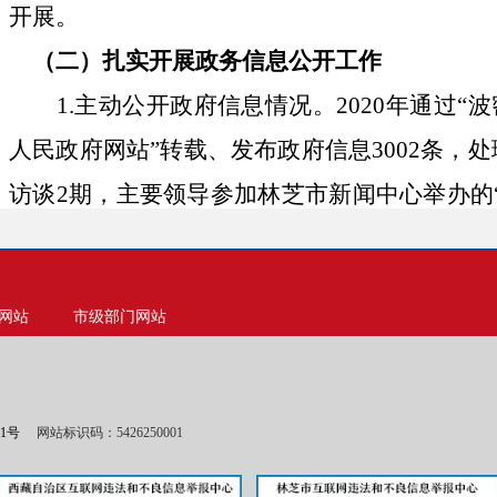
开展。
（
二
）
扎实开展政务信息公开工作
1.主动公开政府信息情况。2020年
通过
“
人民政府网站”转载、发布政府信息3002条，
处
访谈2期，主要领导参加林芝市新闻中心举办的
会1次；通过
“西藏林芝波密县政府网”、“波密
政府信息735条；通过“网信波密”、“波密县民
网站
市级部门网站
政府信息2640条；
通过政务公开栏公开政府信
息涉及重点扶贫政策，财政预决算、
“三公经费
常务决策会议、政策法规、政策解读、统计信
01号
网站标识码：5426250001
2.
依申请公开政府情况。
2020年我县未收